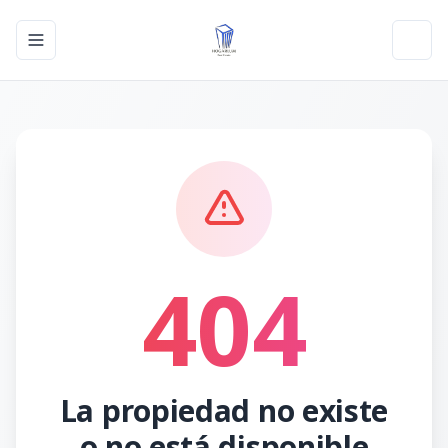
Toggle navigation menu
Toggl
404
La propiedad no existe
o no está disponible