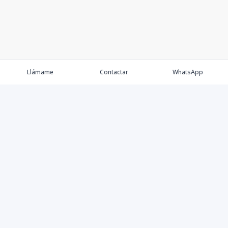
Llámame
Contactar
WhatsApp
Compra
Agentes
Calculadora proyecto
Calculadora de Prestamo
Contáctanos