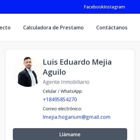
Facebook
Instagram
yecto
Calculadora de Prestamo
Contáctanos
Luis Eduardo Mejia
Aguilo
Agente Inmobiliario
Celular / WhatsApp
:
+18495854270
Correo electrónico
:
lmejia.hogarium@gmail.com
Llámame