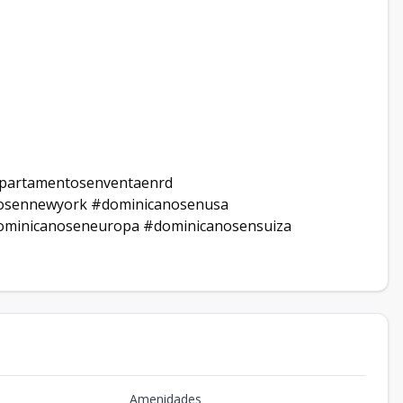
apartamentosenventaenrd
osennewyork #dominicanosenusa
minicanoseneuropa #dominicanosensuiza
Amenidades