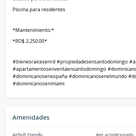
Piscina para residentes
*Mantenimiento:*
*RD$ 2,250.00*
#bienesraicesenrd #propiedadesensantodomingo #
#apartamentosenventaensantodomingo #dominican
#dominicanosenespaña #dominicanosenelmundo #do
#dominicanosenmiami
Amenidades
AirBnB Friendly
Aire acondicionado